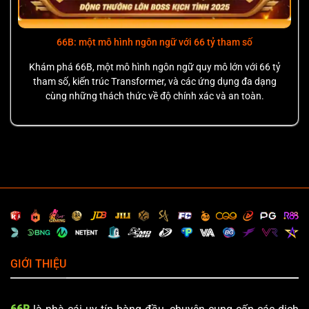
66B: một mô hình ngôn ngữ với 66 tỷ tham số
Khám phá 66B, một mô hình ngôn ngữ quy mô lớn với 66 tỷ
tham số, kiến trúc Transformer, và các ứng dụng đa dạng
cùng những thách thức về độ chính xác và an toàn.
66b-esports-products
Cá cược trực tiếp (live betting) vào các sự kiện esports
chính thức
Đọc và so sánh kèo với tỉ lệ cạnh tranh
GIỚI THIỆU
Khuyến mãi, hoàn tiền và chương trình tích điểm
Giao diện tối ưu cho di động và máy tính để bàn