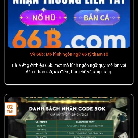
Về 66b: Mô hình ngôn ngữ 66 tỷ tham số
Bài viết giới thiệu 66b, một mô hình ngôn ngữ quy mô lớn với
66 tỷ tham số, ưu điểm, hạn chế và ứng dụng.
66b-esports-security
02
Th3
66b còn tích hợp các chương trình khuyến mãi và hệ thống
thưởng hợp lý cho người chơi esports, từ cược thường trực
đến các gói hoàn tiền theo khu vực. Điều này giúp người
chơi có cơ hội tăng thêm giá trị khi tham gia các trận đấu