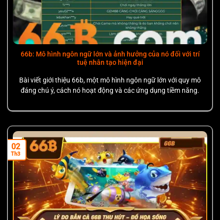
yêu thích. Đối với người mới, 66b cung cấp hướng dẫn
chọn kèo, cách đọc tỷ lệ và cách quản lý ngân sách để
tránh rủi ro tài chính.
Sản phẩm và dịch vụ của 66b cho esports
66b: Mô hình ngôn ngữ lớn và ảnh hưởng của nó đối với trí
tuệ nhân tạo hiện đại
Danh mục sản phẩm tập trung vào các loại hình cá cược
Bài viết giới thiệu 66b, một mô hình ngôn ngữ lớn với quy mô
phổ biến trong esports như cược trận đấu, cược riêng cho
đáng chú ý, cách nó hoạt động và các ứng dụng tiềm năng.
các mục tiêu trong trận đấu và cược live trong thời gian
diễn ra sự kiện. 66b cung cấp giao diện thân thiện với
người dùng và hệ thống thanh toán an toàn, nhằm tối ưu
trải nghiệm ở cả di động lẫn máy tính để bàn. Các hình
thức thưởng và chương trình khách hàng thân thiết giúp
02
Th3
người chơi giữ động lực và khám phá thêm các trận đấu
hấp dẫn.