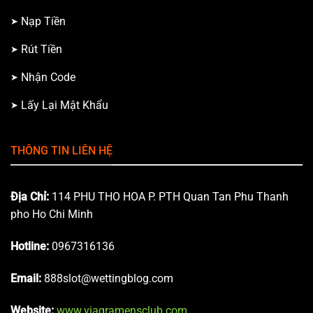
Để tối ưu hóa cho trang web của bạn, hãy chèn tên miền
độc đáo của bạn tại 66B.COM khi triển khai trên nền tảng
Nạp Tiền
quản trị nội dung.
Rút Tiền
Mẹo chơi cho người mới
Nhận Code
Bắt đầu với ngân sách nhỏ và dần tăng khi bạn tích lũy
Lấy Lại Mật Khẩu
kinh nghiệm
Nắm bắt ý nghĩa của kèo, tỉ lệ và các loại cược phổ biến
trong esports
THÔNG TIN LIÊN HỆ
Ghi chú các trận đấu quan trọng và theo dõi phong độ của
đội tuyển
Địa Chỉ:
114 PHU THO HOA P. PTH Quan Tan Phu Thanh
pho Ho Chi Minh
Đọc đánh giá từ các nguồn tin cậy và xem xét lịch sử kết
quả
Hotline:
0967316136
Kết luận
Email:
888slot@wettingblog.com
66b mang lại một kênh cá cược esports an toàn, công
bằng và tiện ích cho người chơi Việt Nam. Để nâng cao
Website:
www.viagramensclub.com