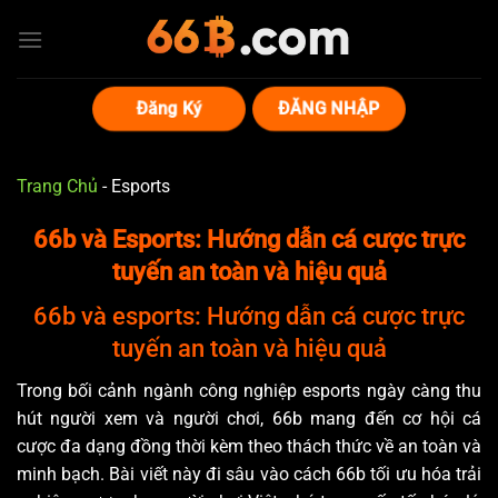
Bỏ
qua
nội
dung
Đăng Ký
ĐĂNG NHẬP
Trang Chủ
-
Esports
66b và Esports: Hướng dẫn cá cược trực
tuyến an toàn và hiệu quả
66b và esports: Hướng dẫn cá cược trực
tuyến an toàn và hiệu quả
Trong bối cảnh ngành công nghiệp esports ngày càng thu
hút người xem và người chơi, 66b mang đến cơ hội cá
cược đa dạng đồng thời kèm theo thách thức về an toàn và
minh bạch. Bài viết này đi sâu vào cách 66b tối ưu hóa trải