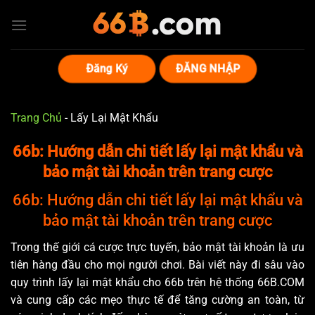
Bỏ
qua
nội
dung
Đăng Ký
ĐĂNG NHẬP
Trang Chủ
-
Lấy Lại Mật Khẩu
66b: Hướng dẫn chi tiết lấy lại mật khẩu và
bảo mật tài khoản trên trang cược
66b: Hướng dẫn chi tiết lấy lại mật khẩu và
bảo mật tài khoản trên trang cược
Trong thế giới cá cược trực tuyến, bảo mật tài khoản là ưu
tiên hàng đầu cho mọi người chơi. Bài viết này đi sâu vào
quy trình lấy lại mật khẩu cho 66b trên hệ thống 66B.COM
và cung cấp các mẹo thực tế để tăng cường an toàn, từ