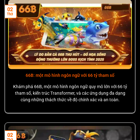
đảm bảo yếu tố an toàn và tuân thủ các tiêu chuẩn bảo
mật cao. Bên cạnh đó, bài viết sẽ đề cập cách bạn có thể
02
Th3
giảm thiểu rủi ro bảo mật thông qua thói quen hàng ngày
và các công cụ hỗ trợ an toàn.
Nguyên nhân gây mất truy cập phổ biến
Mật khẩu yếu, việc tái sử dụng mật khẩu ở nhiều nơi, hoặc
thiết bị bị nhiễm phần mềm độc hại có thể tạo điều kiện
cho kẻ xấu chiếm quyền truy cập. Hiểu rõ nguyên nhân
giúp bạn chọn giải pháp phù hợp và giảm thiểu rủi ro cho
66B: một mô hình ngôn ngữ với 66 tỷ tham số
tài khoản 66b.
Khám phá 66B, một mô hình ngôn ngữ quy mô lớn với 66 tỷ
tham số, kiến trúc Transformer, và các ứng dụng đa dạng
Quy trình lấy lại mật khẩu trên 66B.COM
cùng những thách thức về độ chính xác và an toàn.
Xác minh danh tính qua email hoặc số điện thoại đã liên
kết với tài khoản.
Nhận mã xác thực từ hệ thống và nhập vào form khôi phục
mật khẩu.
02
Th3