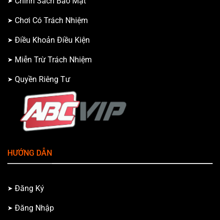
Chính Sách Bảo Mật
Chơi Có Trách Nhiệm
Điều Khoản Điều Kiện
Miễn Trừ Trách Nhiệm
Quyền Riêng Tư
HƯỚNG DẪN
Đăng Ký
Đăng Nhập