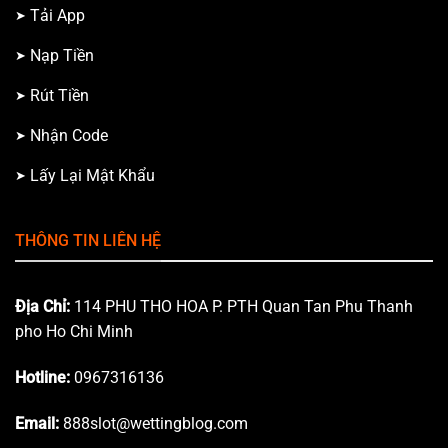
Nhấn mạnh nguyên tắc cược có trách nhiệm và cung cấp
Tải App
đường dây hỗ trợ nếu người đọc gặp vấn đề. Nội dung chất
Nạp Tiền
lượng sẽ đi cùng với các cảnh báo phù hợp và nguồn tham
khảo từ các tổ chức uy tín về an toàn cược.
Rút Tiền
Nhận Code
Lấy Lại Mật Khẩu
THÔNG TIN LIÊN HỆ
Địa Chỉ:
114 PHU THO HOA P. PTH Quan Tan Phu Thanh
pho Ho Chi Minh
Hotline:
0967316136
Email:
888slot@wettingblog.com
Minh-hoa-an-toan-xo-so