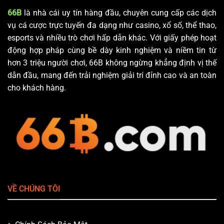
cậy, nội dung cần minh bạch nguồn dữ liệu, thông tin được
66B
là nhà cái uy tín hàng đầu, chuyên cung cấp các dịch
cập nhật định kỳ và có giọng viết phù hợp với đối tượng
vụ cá cược trực tuyến đa dạng như casino, xổ số, thể thao,
người chơi. Bạn nên công khai người có chuyên môn đóng
esports và nhiều trò chơi hấp dẫn khác. Với giấy phép hoạt
góp, các nguồn tham khảo và thời điểm cập nhật mới nhất.
động hợp pháp cùng bề dày kinh nghiệm và niềm tin từ
hơn 3 triệu người chơi, 66B không ngừng khẳng định vị thế
Đo lường hiệu quả SEO cho trang xo so
dẫn đầu, mang đến trải nghiệm giải trí đỉnh cao và an toàn
Để đánh giá hiệu quả, theo dõi lưu lượng truy cập từ tìm
cho khách hàng.
kiếm, thời gian ở lại trang, tỷ lệ thoát và sự tham gia của
người đọc với các phần dữ liệu. Tối ưu kỹ thuật như dữ liệu
cấu trúc, tốc độ tải trang và chuyển đổi trên các thiết bị di
động cũng ảnh hưởng đáng kể đến thứ hạng trên Google.
Bạn có thể bổ sung infographic và bảng dữ liệu để tăng giá
trị tham khảo.
Việc duy trì nội dung cập nhật, liên kết tới nguồn tham khảo
VỀ CHÚNG TÔI
uy tín và tối ưu hóa cho các truy vấn liên quan đến xo so sẽ
giúp trang của bạn có khả năng xếp hạng tốt hơn và mang
lại trải nghiệm hữu ích cho người đọc.