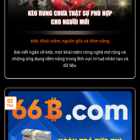
66b: Khái niệm, nguồn gốc và tiềm năng
Bài viết ngắn về 66b, một khái niệm công nghệ mở rộng và
những ứng dụng tiềm năng trong lĩnh vực trí tuệ nhân tạo và
dữ liệu.
Phan-tich-du-lieu-xo-so
Ví dụ minh họa: So sánh các chu kỳ xuất hiện của 66b
02
trong 12 tháng gần đây, kèm nhận định giúp người dùng
Th3
hiểu rõ hơn về mức độ biến thiên và độ tin cậy của các
mẫu dữ liệu. Điều này cũng tăng thời lượng ở trang và thúc
đẩy người đọc quay lại để tra cứu kết quả mới nhất.