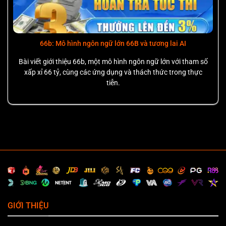
Quản lý rủi ro và ngân sách
Quản trị ngân sách và rủi ro là phần thiết yếu của bất kỳ
nội dung xo so nào. Hướng dẫn người đọc cách thiết lập
ngân sách, tần suất tham gia và biết khi nào nên dừng lại
66b: Mô hình ngôn ngữ lớn 66B và tương lai AI
để tránh thừa chi. Đồng thời, khuyến cáo về cược có trách
Bài viết giới thiệu 66b, một mô hình ngôn ngữ lớn với tham số
nhiệm, bảo vệ người chơi và nguồn hỗ trợ khi gặp vấn đề
xấp xỉ 66 tỷ, cùng các ứng dụng và thách thức trong thực
sẽ tăng độ tin cậy cho bài viết.
tiễn.
Xây dựng nội dung chất lượng cho xo so
Nội dung chất lượng cần có cấu trúc rõ ràng: tiêu đề súc
tích, gạch đầu dòng, và từ khóa phân bổ tự nhiên. Bạn nên
bổ sung bảng kết quả, dữ liệu tham khảo và giải thích
thuật ngữ để người đọc dễ nắm bắt. Việc trình bày dữ liệu
một cách khoa học giúp tăng tính chuyên môn và sự tin
cậy của trang xo so.
GIỚI THIỆU
E-E-A-T và sự uy tín
Để đảm bảo Google nhận diện được chuyên môn và độ tin