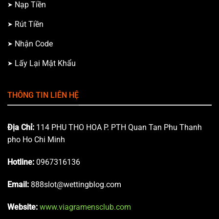
Nạp Tiền
quản lý trải nghiệm. Mỗi công cụ được thiết kế nhằm tối ưu
sự kiểm soát mà vẫn giữ được niềm vui và sự hứng thú khi
Rút Tiền
tham gia cược. Việc hiểu và tận dụng đúng công cụ sẽ giúp
bạn duy trì hành vi chơi tích cực và bền vững hơn.
Nhận Code
Lấy Lại Mật Khẩu
Tự giới hạn chi tiêu và thời gian chơi
Thiết lập giới hạn chi tiêu cho mỗi ngày, tuần hoặc tháng là
cách hiệu quả để duy trì mức chi tiêu ổn định. Bạn có thể
THÔNG TIN LIÊN HỆ
nhận được thông báo khi đạt giới hạn hoặc khi vượt quá
ngưỡng an toàn. Đồng thời, công cụ giới hạn thời gian
Địa Chỉ:
114 PHU THO HOA P. PTH Quan Tan Phu Thanh
nhắc nhở có thể giúp bạn nghỉ ngơi đúng lúc, tránh tình
pho Ho Chi Minh
trạng chơi kéo dài không kiểm soát.
Hotline:
0967316136
Trong một số trường hợp, bạn có thể kích hoạt chế độ nghỉ
ngơi tự động sau một chu kỳ chơi nhất định. Các biện pháp
Email:
888slot@wettingblog.com
này giúp giảm áp lực tâm lý và cải thiện khả năng ra quyết
định khi quay lại chơi.
Website:
www.viagramensclub.com