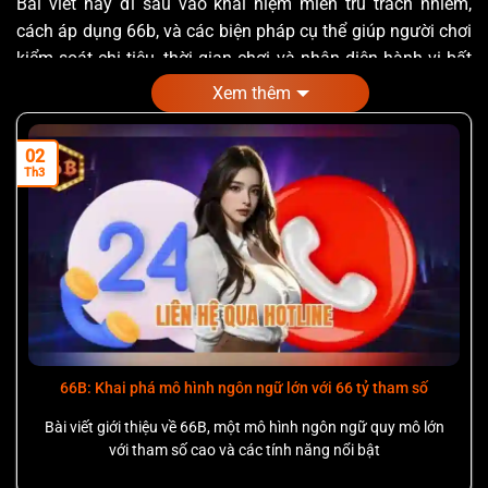
Bài viết này đi sâu vào khái niệm mien tru trach nhiem,
cách áp dụng 66b, và các biện pháp cụ thể giúp người chơi
kiểm soát chi tiêu, thời gian chơi và nhận diện hành vi bất
thường. Mục tiêu là cung cấp thông tin có ích, có căn cứ và
Xem thêm
dễ áp dụng để cải thiện trải nghiệm cược trên mọi trang
web thuộc ngành này.
02
Th3
66B: Khai phá mô hình ngôn ngữ lớn với 66 tỷ tham số
Bài viết giới thiệu về 66B, một mô hình ngôn ngữ quy mô lớn
với tham số cao và các tính năng nổi bật