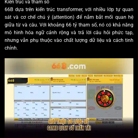
Kiến trúc và tham số
66B dựa trên kiến trúc transformer, với nhiều lớp tự quan
sát và cơ chế chú ý (attention) để nắm bắt mối quan hệ
giữa từ và câu. Với khoảng 66 tỷ tham số, nó có khả năng
mô hình hóa ngữ cảnh rộng và trả lời câu hỏi phức tạp,
nhưng vẫn phụ thuộc vào chất lượng dữ liệu và cách tinh
chỉnh.