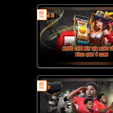
02
Th3
02
Th3