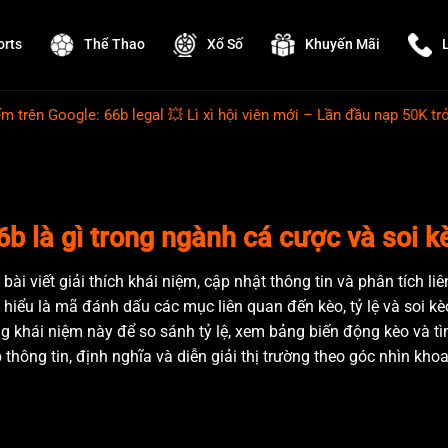
orts
Thể Thao
Xổ Số
Khuyến Mãi
e: 66b legal 💥 Lì xì hội viên mới – Lần đầu nạp 50K trở lên –
6b là gì trong ngành cá cược và soi k
i viết giải thích khái niệm, cập nhật thông tin và phân tích liê
hiểu là mã đánh dấu các mục liên quan đến kèo, tỷ lệ và soi k
g khái niệm này để so sánh tỷ lệ, xem bảng biến động kèo và tì
 thông tin, định nghĩa và diễn giải thị trường theo góc nhìn kh