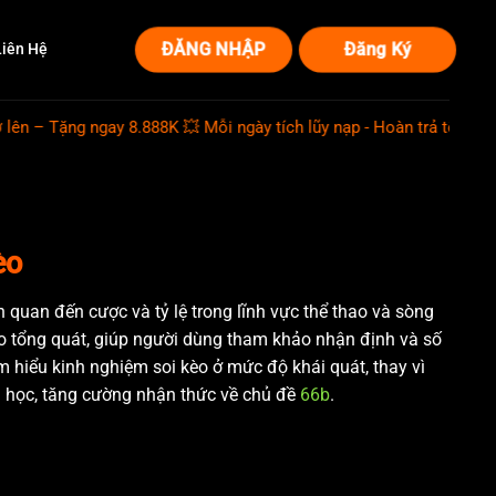
ĐĂNG NHẬP
Đăng Ký
Liên Hệ
 Tặng ngay 8.888K 💥 Mỗi ngày tích lũy nạp - Hoàn trả tối đa 8.888K 
èo
n quan đến cược và tỷ lệ trong lĩnh vực thể thao và sòng
èo tổng quát, giúp người dùng tham khảo nhận định và số
m hiểu kinh nghiệm soi kèo ở mức độ khái quát, thay vì
oa học, tăng cường nhận thức về chủ đề
66b
.