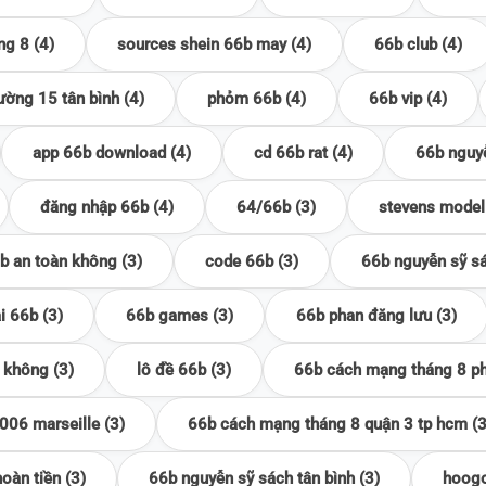
g 8 (4)
sources shein 66b may (4)
66b club (4)
ờng 15 tân bình (4)
phỏm 66b (4)
66b vip (4)
app 66b download (4)
cd 66b rat (4)
66b nguyễ
đăng nhập 66b (4)
64/66b (3)
stevens model
b an toàn không (3)
code 66b (3)
66b nguyễn sỹ sá
i 66b (3)
66b games (3)
66b phan đăng lưu (3)
t không (3)
lô đề 66b (3)
66b cách mạng tháng 8 ph
006 marseille (3)
66b cách mạng tháng 8 quận 3 tp hcm (3
oàn tiền (3)
66b nguyễn sỹ sách tân bình (3)
hoogo