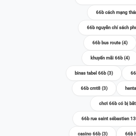
66b cách mạng thán
66b nguyễn chí sách phư
66b bus route (4)
khuyến mãi 66b (4)
binas tabel 66b (3)
66
66b cmt8 (3)
henta
chơi 66b có bị bắ
66b rue saint sébastien 13
casino 66b (3)
66b h