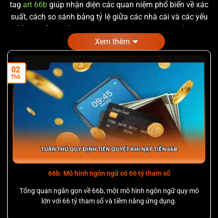
tag
art 66b
giúp nhận diện các quan niệm phổ biến về xác
suất, cách so sánh bảng tỷ lệ giữa các nhà cái và các yếu
tố ảnh hưởng đến dự đoán. Đây là kho thông tin nền cho
phân tích dài hạn và từ vựng chuyên môn trong ngành.
Xem thêm
02
Th3
66b: Mô hình ngôn ngữ có 66 tỷ tham số
Tổng quan ngắn gọn về 66b, một mô hình ngôn ngữ quy mô
lớn với 66 tỷ tham số và tiềm năng ứng dụng.