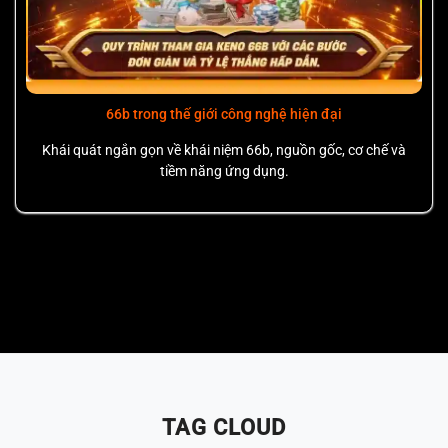
66b trong thế giới công nghệ hiện đại
Khái quát ngắn gọn về khái niệm 66b, nguồn gốc, cơ chế và
tiềm năng ứng dụng.
TAG CLOUD