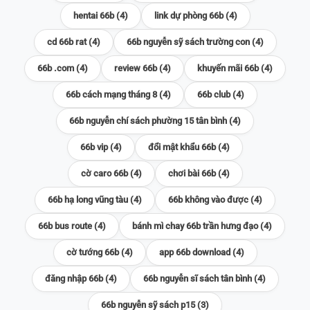
hentai 66b (4)
link dự phòng 66b (4)
cd 66b rat (4)
66b nguyễn sỹ sách trường con (4)
66b .com (4)
review 66b (4)
khuyến mãi 66b (4)
66b cách mạng tháng 8 (4)
66b club (4)
66b nguyễn chí sách phường 15 tân bình (4)
66b vip (4)
đổi mật khẩu 66b (4)
cờ caro 66b (4)
chơi bài 66b (4)
66b hạ long vũng tàu (4)
66b không vào được (4)
66b bus route (4)
bánh mì chay 66b trần hưng đạo (4)
cờ tướng 66b (4)
app 66b download (4)
đăng nhập 66b (4)
66b nguyễn sĩ sách tân bình (4)
66b nguyễn sỹ sách p15 (3)