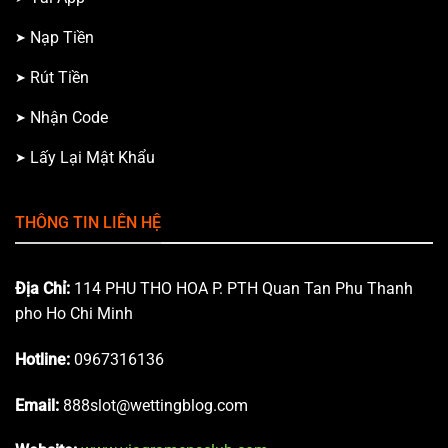
Nạp Tiền
Rút Tiền
Nhận Code
Lấy Lại Mật Khẩu
THÔNG TIN LIÊN HỆ
Địa Chỉ:
114 PHU THO HOA P. PTH Quan Tan Phu Thanh
pho Ho Chi Minh
Hotline:
0967316136
Email:
888slot@wettingblog.com