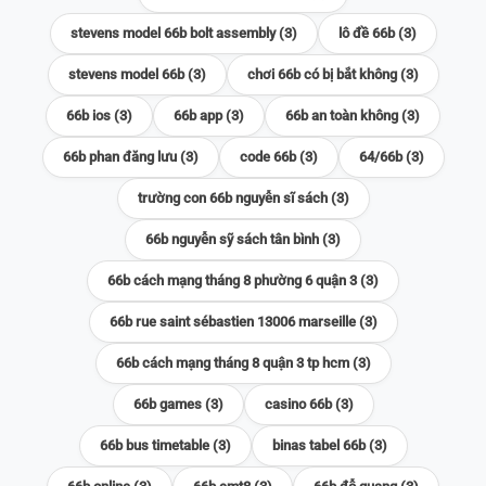
stevens model 66b bolt assembly (3)
lô đề 66b (3)
stevens model 66b (3)
chơi 66b có bị bắt không (3)
66b ios (3)
66b app (3)
66b an toàn không (3)
66b phan đăng lưu (3)
code 66b (3)
64/66b (3)
trường con 66b nguyễn sĩ sách (3)
66b nguyễn sỹ sách tân bình (3)
66b cách mạng tháng 8 phường 6 quận 3 (3)
66b rue saint sébastien 13006 marseille (3)
66b cách mạng tháng 8 quận 3 tp hcm (3)
66b games (3)
casino 66b (3)
66b bus timetable (3)
binas tabel 66b (3)