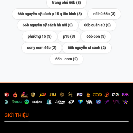
trang chủ 66b (3)
66b nguyễn sỹ sách p 15 q tân bình (3)
nổ hũ 66b (3)
66b nguyễn sỹ sách hà nội (3)
66b quán sứ (3)
phường 15 (3)
p15 (3)
66b con (3)
sony ecm 66b (2)
66b nguyễn sí sách (2)
66b . com (2)
GIỚI THIỆU