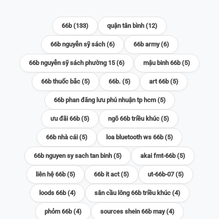
66b (133)
quận tân bình (12)
66b nguyễn sỹ sách (6)
66b army (6)
66b nguyễn sỹ sách phường 15 (6)
mậu binh 66b (5)
66b thuốc bắc (5)
66b. (5)
art 66b (5)
66b phan đăng lưu phú nhuận tp hcm (5)
ưu đãi 66b (5)
ngõ 66b triều khúc (5)
66b nhà cái (5)
loa bluetooth ws 66b (5)
66b nguyen sy sach tan binh (5)
akai fmt-66b (5)
liên hệ 66b (5)
66b it act (5)
ut-66b-07 (5)
loods 66b (4)
sân cầu lông 66b triều khúc (4)
phỏm 66b (4)
sources shein 66b may (4)