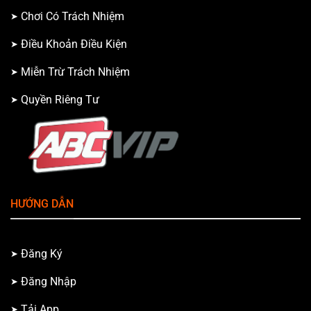
Chơi Có Trách Nhiệm
Điều Khoản Điều Kiện
Miễn Trừ Trách Nhiệm
Quyền Riêng Tư
HƯỚNG DẪN
Đăng Ký
Đăng Nhập
Tải App