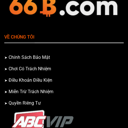
VỀ CHÚNG TÔI
Chính Sách Bảo Mật
Chơi Có Trách Nhiệm
Điều Khoản Điều Kiện
Miễn Trừ Trách Nhiệm
Quyền Riêng Tư