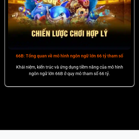
66B: Tổng quan về mô hình ngôn ngữ lớn 66 tỷ tham số
Khái niệm, kiến trúc và ứng dụng tiềm năng của mô hình
ngôn ngữ lớn 66B ở quy mô tham số 66 tỷ.