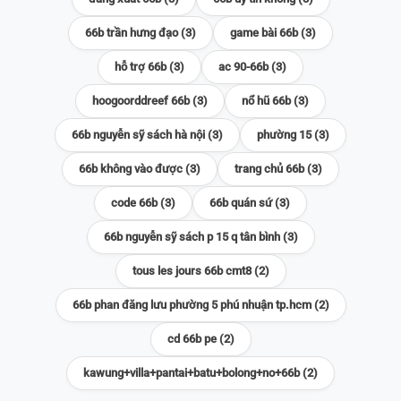
66b trần hưng đạo (3)
game bài 66b (3)
hỗ trợ 66b (3)
ac 90-66b (3)
hoogoorddreef 66b (3)
nổ hũ 66b (3)
66b nguyễn sỹ sách hà nội (3)
phường 15 (3)
66b không vào được (3)
trang chủ 66b (3)
code 66b (3)
66b quán sứ (3)
66b nguyễn sỹ sách p 15 q tân bình (3)
tous les jours 66b cmt8 (2)
66b phan đăng lưu phường 5 phú nhuận tp.hcm (2)
cd 66b pe (2)
kawung+villa+pantai+batu+bolong+no+66b (2)