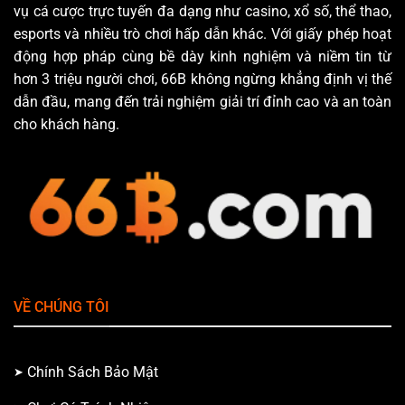
vụ cá cược trực tuyến đa dạng như casino, xổ số, thể thao,
esports và nhiều trò chơi hấp dẫn khác. Với giấy phép hoạt
động hợp pháp cùng bề dày kinh nghiệm và niềm tin từ
hơn 3 triệu người chơi, 66B không ngừng khẳng định vị thế
dẫn đầu, mang đến trải nghiệm giải trí đỉnh cao và an toàn
cho khách hàng.
VỀ CHÚNG TÔI
Chính Sách Bảo Mật