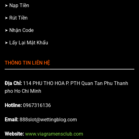
Nạp Tiền
Rút Tiền
Nhận Code
Lấy Lại Mật Khẩu
THÔNG TIN LIÊN HỆ
Địa Chỉ:
114 PHU THO HOA P. PTH Quan Tan Phu Thanh
pho Ho Chi Minh
Hotline:
0967316136
Email:
888slot@wettingblog.com
Website:
www.viagramensclub.com