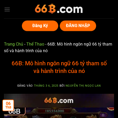
Bỏ
qua
nội
dung
Đăng Ký
ĐĂNG NHẬP
Trang Chủ
-
Thể Thao
-
66B: Mô hình ngôn ngữ 66 tỷ tham
số và hành trình của nó
66B: Mô hình ngôn ngữ 66 tỷ tham số
và hành trình của nó
ĐĂNG VÀO
THÁNG 3 6, 2025
BỞI
NGUYỄN THỊ NGỌC LAN
06
Th3