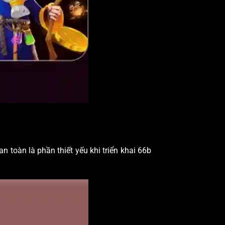
n toàn là phần thiết yếu khi triển khai 66b