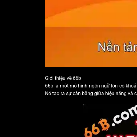
Giới thiệu về 66b
66b là một mô hình ngôn ngữ lớn có khoảng
Nó tạo ra sự cân bằng giữa hiệu năng và ch