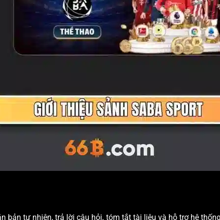
 bản tự nhiên, trả lời câu hỏi, tóm tắt tài liệu và hỗ trợ hệ thốn