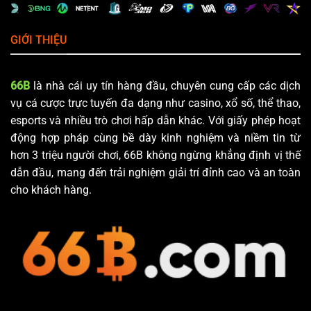
GIỚI THIỆU
66B
là nhà cái uy tín hàng đầu, chuyên cung cấp các dịch
vụ cá cược trực tuyến đa dạng như casino, xổ số, thể thao,
esports và nhiều trò chơi hấp dẫn khác. Với giấy phép hoạt
động hợp pháp cùng bề dày kinh nghiệm và niềm tin từ
hơn 3 triệu người chơi, 66B không ngừng khẳng định vị thế
dẫn đầu, mang đến trải nghiệm giải trí đỉnh cao và an toàn
cho khách hàng.