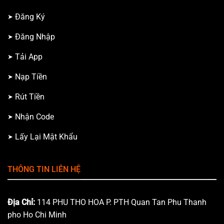
Đăng Ký
Đăng Nhập
Tải App
Nạp Tiền
Rút Tiền
Nhận Code
Lấy Lại Mật Khẩu
THÔNG TIN LIÊN HỆ
Địa Chỉ:
114 PHU THO HOA P. PTH Quan Tan Phu Thanh
pho Ho Chi Minh