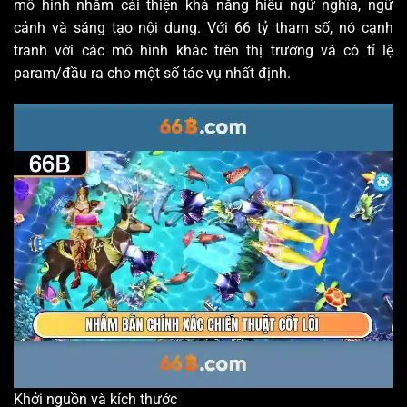
mô hình nhằm cải thiện khả năng hiểu ngữ nghĩa, ngữ
cảnh và sáng tạo nội dung. Với 66 tỷ tham số, nó cạnh
tranh với các mô hình khác trên thị trường và có tỉ lệ
param/đầu ra cho một số tác vụ nhất định.
Khởi nguồn và kích thước