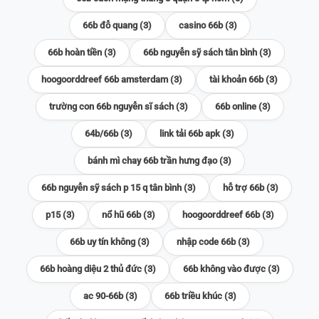
66b đỗ quang (3)
casino 66b (3)
66b hoàn tiền (3)
66b nguyễn sỹ sách tân bình (3)
hoogoorddreef 66b amsterdam (3)
tài khoản 66b (3)
trường con 66b nguyễn sĩ sách (3)
66b online (3)
64b/66b (3)
link tải 66b apk (3)
bánh mì chay 66b trần hưng đạo (3)
66b nguyễn sỹ sách p 15 q tân bình (3)
hỗ trợ 66b (3)
p15 (3)
nổ hũ 66b (3)
hoogoorddreef 66b (3)
66b uy tín không (3)
nhập code 66b (3)
66b hoàng diệu 2 thủ đức (3)
66b không vào được (3)
ac 90-66b (3)
66b triều khúc (3)