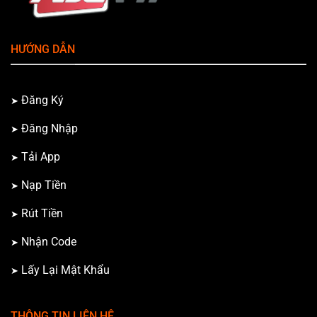
HƯỚNG DẪN
Đăng Ký
Đăng Nhập
Tải App
Nạp Tiền
Rút Tiền
Nhận Code
Lấy Lại Mật Khẩu
THÔNG TIN LIÊN HỆ