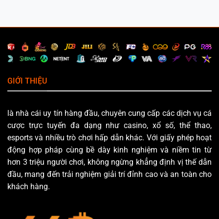
GIỚI THIỆU
là nhà cái uy tín hàng đầu, chuyên cung cấp các dịch vụ cá
cược trực tuyến đa dạng như casino, xổ số, thể thao,
esports và nhiều trò chơi hấp dẫn khác. Với giấy phép hoạt
động hợp pháp cùng bề dày kinh nghiệm và niềm tin từ
hơn 3 triệu người chơi, không ngừng khẳng định vị thế dẫn
đầu, mang đến trải nghiệm giải trí đỉnh cao và an toàn cho
khách hàng.