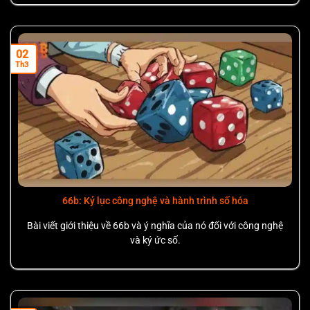
02
Th3
66b: Kỷ lục công nghệ và hành trình số hóa
Bài viết giới thiệu về 66b và ý nghĩa của nó đối với công nghệ
và ký ức số.