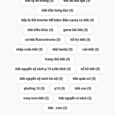
66b uy tín không (3)
link tải 66b apk (3)
66b trần hưng đạo (3)
bếp từ đôi inverter tiết kiệm điện canzy cz-66b (3)
66b triều khúc (3)
game bài 66b (3)
cd 66b fluorochrome (3)
hỗ trợ 66b (3)
nhập code 66b (3)
66b hentai (3)
rah-66b (3)
trang chủ 66b (3)
66b nguyễn sỹ sách p 15 q tân bình (3)
nổ hũ 66b (3)
66b nguyễn sỹ sách hà nội (3)
66b quán sứ (3)
phường 15 (3)
p15 (3)
66b con (3)
sony ecm 66b (2)
66b nguyễn sí sách (2)
66b . com (2)