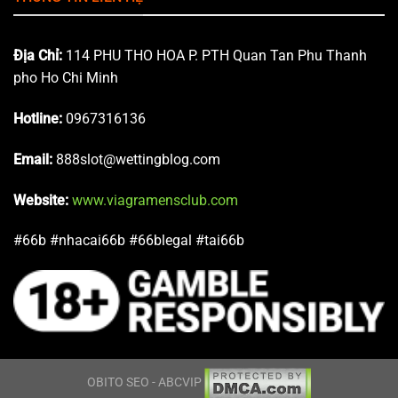
Địa Chỉ:
114 PHU THO HOA P. PTH Quan Tan Phu Thanh
pho Ho Chi Minh
Hotline:
0967316136
Email:
888slot@wettingblog.com
Website:
www.viagramensclub.com
#66b #nhacai66b #66blegal #tai66b
OBITO SEO - ABCVIP