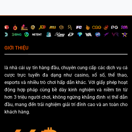
GIỚI THIỆU
là nhà cái uy tín hàng đầu, chuyên cung cấp các dịch vụ cá
cược trực tuyến đa dạng như casino, xổ số, thể thao,
esports và nhiều trò chơi hấp dẫn khác. Với giấy phép hoạt
động hợp pháp cùng bề dày kinh nghiệm và niềm tin từ
hơn 3 triệu người chơi, không ngừng khẳng định vị thế dẫn
đầu, mang đến trải nghiệm giải trí đỉnh cao và an toàn cho
khách hàng.