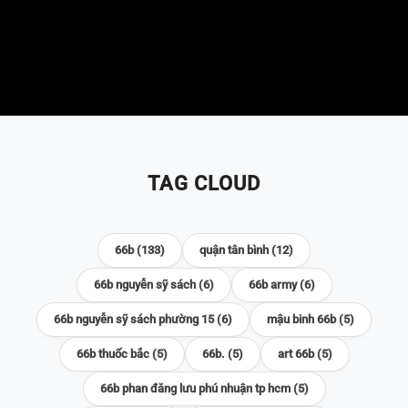
TAG CLOUD
66b (133)
quận tân bình (12)
66b nguyễn sỹ sách (6)
66b army (6)
66b nguyễn sỹ sách phường 15 (6)
mậu binh 66b (5)
66b thuốc bắc (5)
66b. (5)
art 66b (5)
66b phan đăng lưu phú nhuận tp hcm (5)