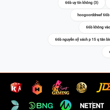
66b uy tín không (3)
hoogoorddreef 66b 
66b không vào
66b nguyễn sỹ sách p 15 q tân bì