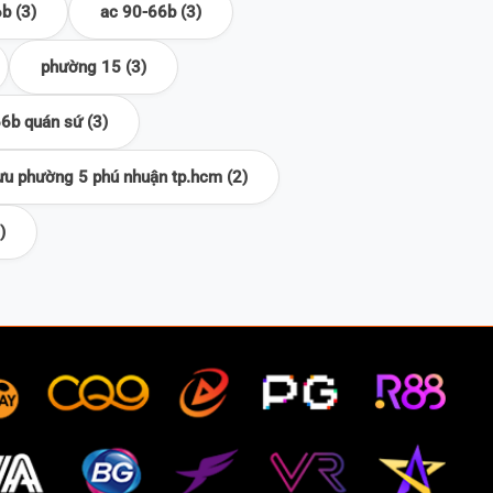
b (3)
ac 90-66b (3)
phường 15 (3)
6b quán sứ (3)
ưu phường 5 phú nhuận tp.hcm (2)
)