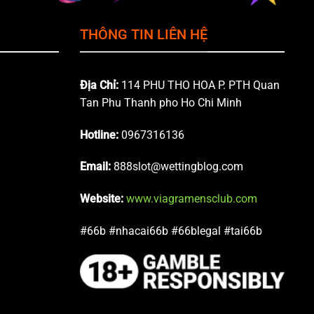
THÔNG TIN LIÊN HỆ
Địa Chỉ:
114 PHU THO HOA P. PTH Quan
Tan Phu Thanh pho Ho Chi Minh
Hotline:
0967316136
Email:
888slot@wettingblog.com
Website:
www.viagramensclub.com
#66b #nhacai66b #66blegal #tai66b