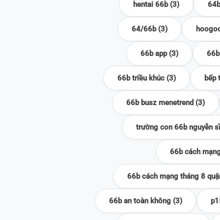
hentai 66b (3)
64b
64/66b (3)
hoogoo
66b app (3)
66b
66b triều khúc (3)
bếp 
66b busz menetrend (3)
trường con 66b nguyễn sĩ
66b cách mạng
66b cách mạng tháng 8 quận
66b an toàn không (3)
p1